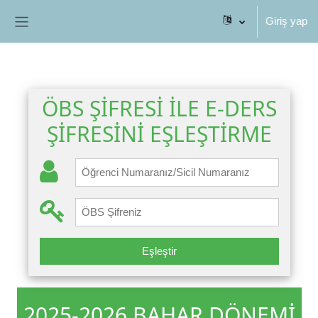
Ana içeriğe git
Giriş yap
Yan panel
ÖBS ŞİFRESİ İLE E-DERS
ŞİFRESİNİ EŞLEŞTİRME
Eşleştir
2025-2026 BAHAR DÖNEMİ