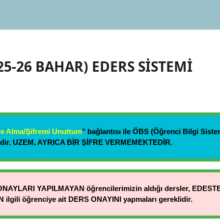
5-26 BAHAR) EDERS SİSTEMİ
re Alma/Şifremi Unuttum
" bağlantısı ile
ÖBS
(Öğrenci Bilgi Siste
dir.
UZEM, AYRICA BİR ŞİFRE VERMEMEKTEDİR.
s ONAYLARI YAPILMAYAN öğrencilerimizin aldığı dersler, ED
lgili öğrenciye ait DERS ONAYINI yapmaları gereklidir.