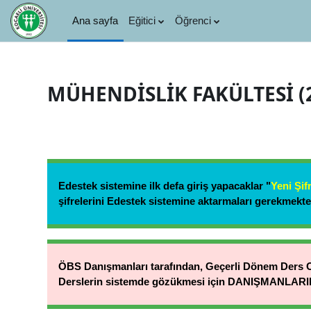
Ana içeriğe git
Ana sayfa
Eğitici
Öğrenci
MÜHENDİSLİK FAKÜLTESİ (2
Edestek sistemine ilk defa giriş yapacaklar "
Yeni Şif
şifrelerini Edestek sistemine aktarmaları gerekmekte
ÖBS Danışmanları tarafından, Geçerli Dönem Der
Derslerin sistemde gözükmesi için DANIŞMANLARIN i